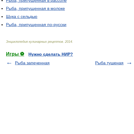
Рыба, припущенная в рассоле
Рыба, припущенная в молоке
Щука с сельдью
Рыба, припущенная по-русски
Энциклопедия кулинарных рецептов
.
2014
.
Игры ⚽
Нужно сделать НИР?
Рыба запеченная
Рыба тушеная