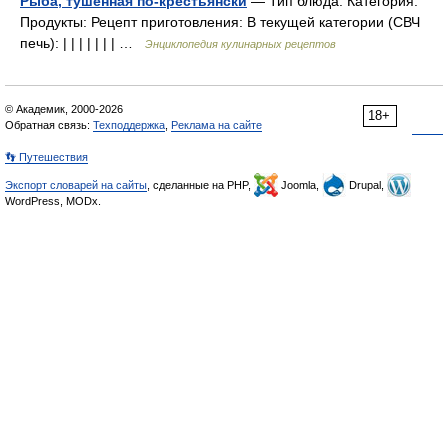
Рыба, тушенная по-крестьянски
— Тип блюда: Категория:
Продукты: Рецепт приготовления: В текущей категории (СВЧ
печь): | | | | | | | …
Энциклопедия кулинарных рецептов
© Академик, 2000-2026
18+
Обратная связь:
Техподдержка
,
Реклама на сайте
👣 Путешествия
Экспорт словарей на сайты
, сделанные на PHP,
Joomla,
Drupal,
WordPress, MODx.